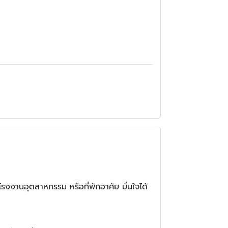
งงานอุตสาหกรรม หรือที่พักอาศัย มั่นใจได้